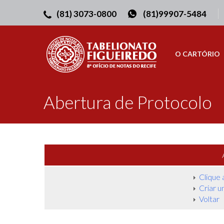
(81) 3073-0800
(81)99907-5484
O CARTÓRIO
Abertura de Protocolo
Clique 
Criar 
Voltar