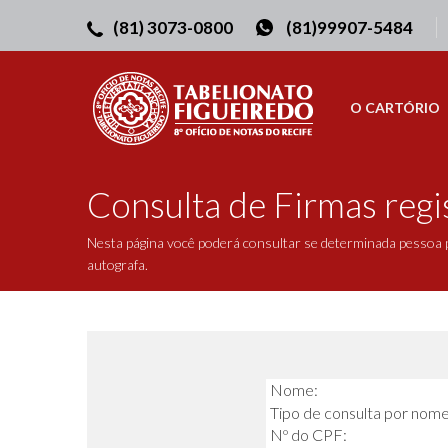
(81) 3073-0800
(81)99907-5484
O CARTÓRIO
Consulta de Firmas regi
Nesta página você poderá consultar se determinada pessoa 
autografa.
Nome:
Tipo de consulta por nome
Nº do CPF: