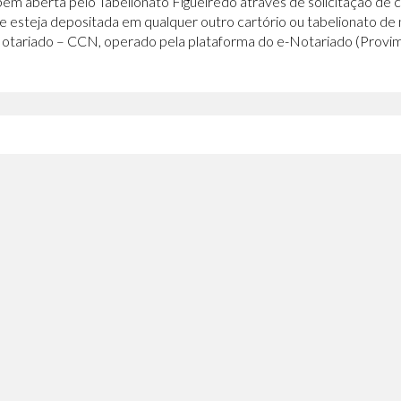
bém aberta pelo Tabelionato Figueiredo através de solicitação de 
e esteja depositada em qualquer outro cartório ou tabelionato de n
Notariado – CCN, operado pela plataforma do e-Notariado (Provi