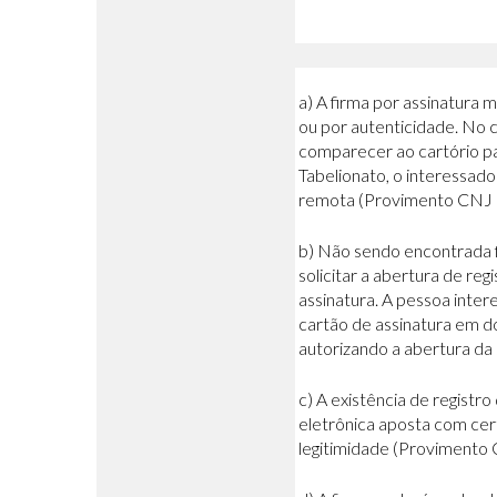
a) A firma por assinatura
ou por autenticidade. No 
comparecer ao cartório pa
Tabelionato, o interessad
remota (Provimento CNJ 10
b) Não sendo encontrada f
solicitar a abertura de re
assinatura. A pessoa inter
cartão de assinatura em d
autorizando a abertura da 
c) A existência de regist
eletrônica aposta com cert
legitimidade (Provimento 