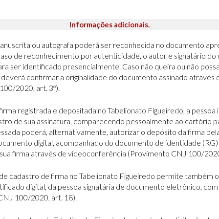
Informações adicionais.
 manuscrita ou autografa poderá ser reconhecida no documento a
caso de reconhecimento por autenticidade, o autor e signatário 
ra ser identificado presencialmente. Caso não queira ou não pos
o deverá confirmar a originalidade do documento assinado através
0/2020, art. 3º).
irma registrada e depositada no Tabelionato Figueiredo, a pessoa
gistro de sua assinatura, comparecendo pessoalmente ao cartório p
essada poderá, alternativamente, autorizar o depósito da firma pel
ocumento digital, acompanhado do documento de identidade (RG) 
sua firma através de videoconferência (Provimento CNJ 100/2020, ar
ro de cadastro de firma no Tabelionato Figueiredo permite também 
ificado digital, da pessoa signatária de documento eletrônico, co
CNJ 100/2020, art. 18).