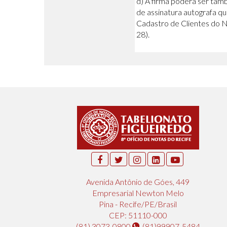
d) A firma poderá ser tam
de assinatura autografa qu
Cadastro de Clientes do 
28).
Avenida Antônio de Góes, 449
Empresarial Newton Melo
Pina - Recife/PE/Brasil
CEP: 51110-000
(81) 3073-0800
(81)99907-5484