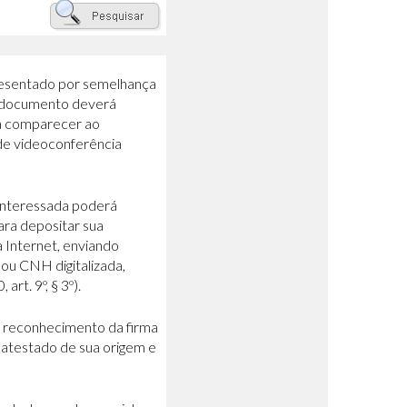
presentado por semelhança
do documento deverá
sa comparecer ao
 de videoconferência
 interessada poderá
ara depositar sua
a Internet, enviando
ou CNH digitalizada,
t. 9º, § 3º).
o reconhecimento da firma
m atestado de sua origem e