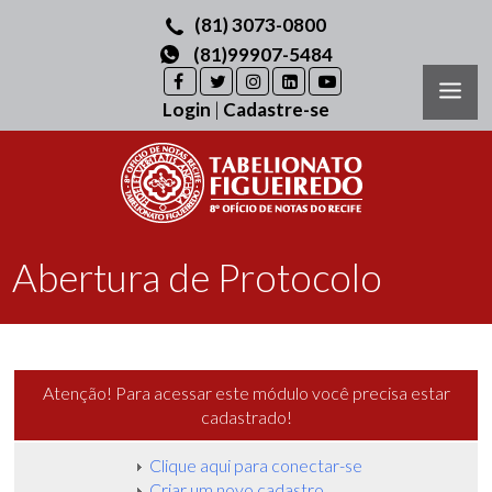
(81) 3073-0800
(81)99907-5484
Login
|
Cadastre-se
Abertura de Protocolo
Atenção!
Para acessar este módulo você precisa estar
cadastrado!
Clique aqui para conectar-se
Criar um novo cadastro