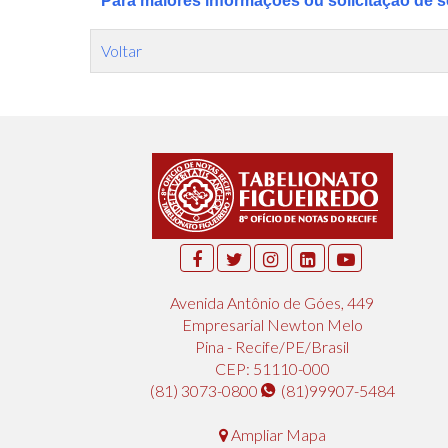
Para maiores informações ou solicitação de s
Voltar
Avenida Antônio de Góes, 449
Empresarial Newton Melo
Pina - Recife/PE/Brasil
CEP: 51110-000
(81) 3073-0800
(81)99907-5484
Ampliar Mapa