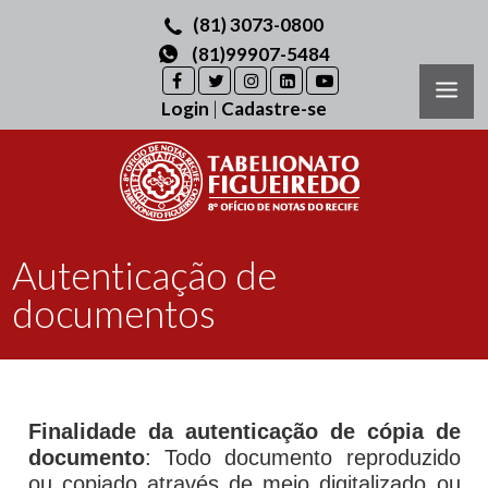
(81) 3073-0800
(81)99907-5484
Login
|
Cadastre-se
Autenticação de
documentos
Finalidade da autenticação de cópia de
documento
: Todo documento reproduzido
ou copiado através de meio digitalizado ou