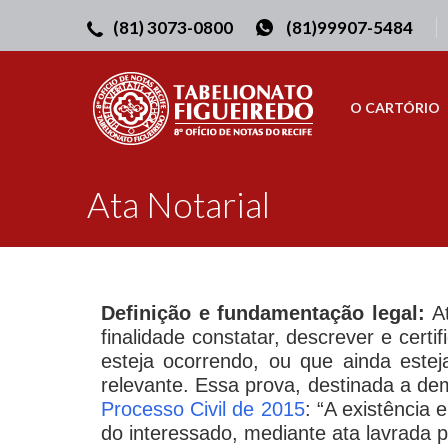
(81) 3073-0800
(81)99907-5484
O CARTÓRIO
Ata Notarial
Definição e fundamentação legal:
At
finalidade constatar, descrever e cert
esteja ocorrendo, ou que ainda esteja
relevante. Essa prova, destinada a dem
Processo Civil de 2015
: “A existência
do interessado, mediante ata lavrada po