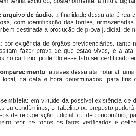
em tenha excluído, posteriormente, a mídia digital
e arquivo de áudio
: a finalidade dessa ata é reali
oas, com identificação das fontes, armazenadas 
ambém destinada à produção de prova judicial, de na
a
: por exigência de órgãos previdenciários, tanto
ssitam fazer prova de que estão vivos, e a ata
 no cartório, podendo esse fato ser certificado em
 comparecimento
: através dessa ata notarial, u
 local, na data e hora determinados, para fins
ssembleia
: em virtude da possível existência de
es ou condôminos, o Tabelião ou preposto poder
os de recuperação judicial, ou de condomínio, pa
teiro teor de todos os fatos verificados e deli