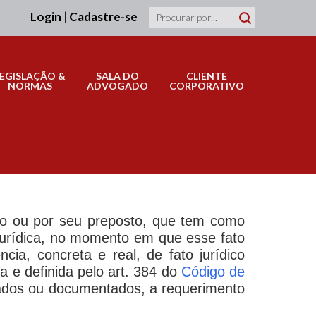
Login
|
Cadastre-se
LEGISLAÇÃO &
SALA DO
CLIENTE
NORMAS
ADVOGADO
CORPORATIVO
ião ou por seu preposto, que tem como
o jurídica, no momento em que esse fato
cia, concreta e real, de fato jurídico
a e definida pelo art. 384 do
Código de
stados ou documentados, a requerimento