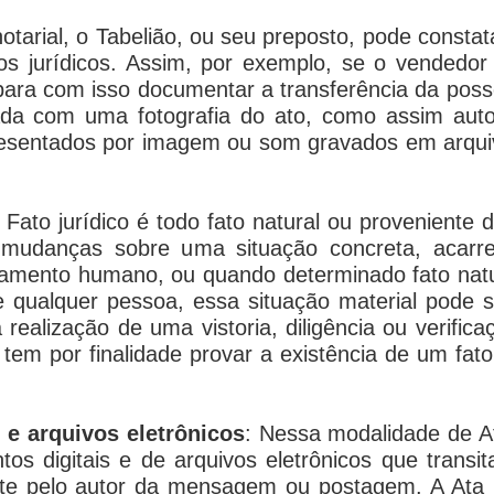
notarial, o Tabelião, ou seu preposto, pode constata
os jurídicos. Assim, por exemplo, se o vendedor
ra com isso documentar a transferência da posse
ada com uma fotografia do ato, como assim auto
resentados por imagem ou som gravados em arquiv
: Fato jurídico é todo fato natural ou provenient
 mudanças sobre uma situação concreta, acarre
mento humano, ou quando determinado fato natur
 de qualquer pessoa, essa situação material pode s
 realização de uma vistoria, diligência ou verific
tem por finalidade provar a existência de um fato 
 e arquivos eletrônicos
: Nessa modalidade de At
tos digitais e de arquivos eletrônicos que trans
te pelo autor da mensagem ou postagem. A Ata N