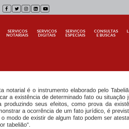
SERVIÇOS
SERVIÇOS
SERVIÇOS
CONSULTAS
NOTARIAIS
DIGITAIS
ESPECIAIS
E BUSCAS
a notarial é o instrumento elaborado pelo Tabel
ificar a existência de determinado fato ou situaçã
 produzindo seus efeitos, como prova da existên
onstrar a ocorrência de um fato jurídico, é previst
 e o modo de existir de algum fato podem ser ate
r tabelião”.