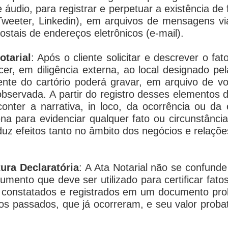
e áudio, para registrar e perpetuar a existência de
weeter, Linkedin
), em arquivos de mensagens via
ostais de endereços eletrônicos (
e-mail
).
otarial
: Após o cliente solicitar e descrever o fa
r, em diligência externa, ao local designado pela
te do cartório poderá gravar, em arquivo de voz
observada. A partir do registro desses elementos de
conter a narrativa,
in loco
, da ocorrência ou da 
ena para evidenciar qualquer fato ou circunstânci
duz efeitos tanto no âmbito dos negócios e relaçõe
tura Declaratória
: A Ata Notarial não se confund
strumento que deve ser utilizado para certificar fat
onstatados e registrados em um documento proba
fatos passados, que já ocorreram, e seu valor probat