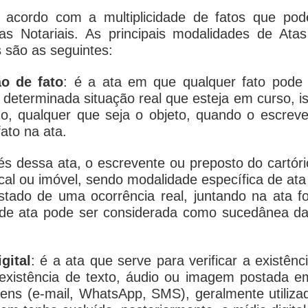
 acordo com a multiplicidade de fatos que pode
as Notariais. As principais modalidades de At
 são as seguintes:
ão de fato
: é a ata em que qualquer fato pode 
de determinada situação real que esteja em curso, is
, qualquer que seja o objeto, quando o escreven
fato na ata.
vés dessa ata, o escrevente ou preposto do cartóri
cal ou imóvel, sendo modalidade específica de at
o estado de uma ocorrência real, juntando na ata 
 de ata pode ser considerada como sucedânea da 
gital
: é a ata que serve para verificar a existê
a existência de texto, áudio ou imagem postada e
ens (
e-mail
, WhatsApp, SMS), geralmente utiliza