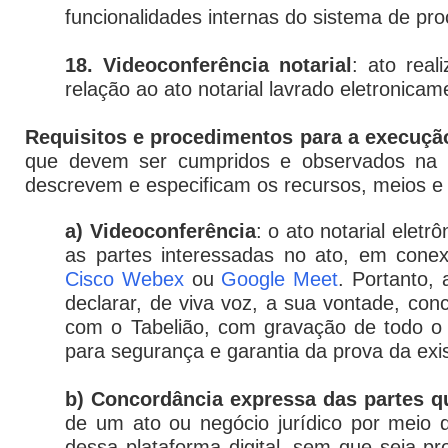
funcionalidades internas do sistema de pr
18. Videoconferência notarial
: ato real
relação ao ato notarial lavrado eletronicam
Requisitos e procedimentos para a execução 
que devem ser cumpridos e observados na e
descrevem e especificam os recursos, meios e p
a) Videoconferência
: o ato notarial eletr
as partes interessadas no ato, em cone
Cisco Webex
ou
Google Meet
. Portanto,
declarar, de viva voz, a sua vontade, co
com o Tabelião, com gravação de todo o 
para segurança e garantia da prova da exis
b) Concordância expressa das partes qu
de um ato ou negócio jurídico por meio do
dessa plataforma digital, sem que seja p