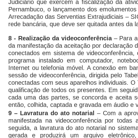
Judiciário que exercem a fiscalização da ativi
Pernambuco, o lançamento dos emolumentos é
Arrecadação das Serventias Extrajudiciais – 
rede bancária, que deve ser quitada antes da la
8 - Realização da videoconferência
– Para a 
da manifestação da aceitação por declaração d
conectados em sistema de videoconferência, 
programa instalado em computador,
notebo
Internet ou telefonia móvel. A conexão em ba
sessão de videoconferência, dirigida pelo Tabe
conectadas com seus aparelhos individuais. O T
qualificação de todos os presentes. Em seguid
cada uma das partes, se concorda e aceita s
então, colhida, captada e gravada em áudio e 
9 – Lavratura do ato notarial
– Com a aprova
manifestada na videoconferência por todas a
seguida, a lavratura do ato notarial no sistem
gerada e produzirá um arquivo eletrônico,