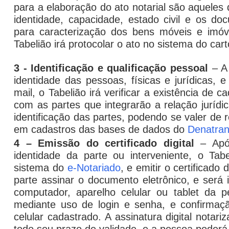
para a elaboração do ato notarial são aqueles
identidade, capacidade, estado civil e os d
para caracterização dos bens móveis e im
Tabelião irá protocolar o ato no sistema do cart
3 - Identificação e qualificação pessoal
– A 
identidade das pessoas, físicas e jurídicas, 
mail
, o Tabelião irá verificar a existência de c
com as partes que integrarão a relação jurídi
identificação das partes, podendo se valer de re
em cadastros das bases de dados do
Denatra
4 – Emissão do certificado digital
– Após
identidade da parte ou interveniente, o Tab
sistema do
e-Notariado
, e emitir o certificado 
parte assinar o documento eletrônico, e será i
computador, aparelho celular ou
tablet
da pes
mediante uso de
login
e senha, e confirmaçã
celular cadastrado. A assinatura digital nota