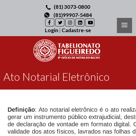
(81) 3073-0800
(81)99907-5484
Login
|
Cadastre-se
Ato Notarial Eletrônico
Definição
: Ato notarial eletrônico é o ato rea
gerar um instrumento público extrajudicial, de
de declaração de vontade em formato digital. O
validade dos atos físicos, lavrados nas folhas