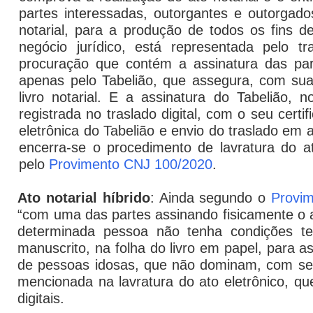
partes interessadas, outorgantes e outorgado
notarial, para a produção de todos os fins d
negócio jurídico, está representada pelo tr
procuração que contém a assinatura das part
apenas pelo Tabelião, que assegura, com sua 
livro notarial. E a assinatura do Tabelião, n
registrada no traslado digital, com o seu certi
eletrônica do Tabelião e envio do traslado em 
encerra-se o procedimento de lavratura do a
pelo
Provimento CNJ 100/2020
.
Ato notarial híbrido
: Ainda segundo o
Provi
“com uma das partes assinando fisicamente o a
determinada pessoa não tenha condições te
manuscrito, na folha do livro em papel, para a
de pessoas idosas, que não dominam, com segu
mencionada na lavratura do ato eletrônico, q
digitais.