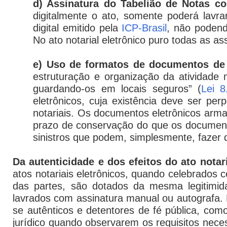
d) Assinatura do Tabelião de Notas com
digitalmente o ato, somente poderá lavrar
digital emitido pela
ICP-Brasil
, não podend
No ato notarial eletrônico puro todas as as
e) Uso de formatos de documentos de 
estruturação e organização da atividade 
guardando-os em locais seguros” (
Lei 8
eletrônicos, cuja existência deve ser pe
notariais. Os documentos eletrônicos ar
prazo de conservação do que os documento
sinistros que podem, simplesmente, fazer de
Da autenticidade e dos efeitos do ato notari
atos notariais eletrônicos, quando celebrados 
das partes, são dotados da mesma legitimidade
lavrados com assinatura manual ou autografa. 
se autênticos e detentores de fé pública, como
jurídico quando observarem os requisitos neces