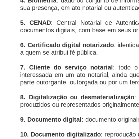
4. Biometria
: dado ou conjunto de informa
sua presença, em ato notarial ou autentica
5. CENAD
: Central Notarial de Autent
documentos digitais, com base em seus ori
6. Certificado digital notarizado
: identid
a quem se atribui fé pública.
7. Cliente do serviço notarial
: todo o
interessada em um ato notarial, ainda qu
parte outorgante, outorgada ou por um terc
8. Digitalização ou desmaterialização
:
produzidos ou representados originalmente 
9. Documento digital
: documento original
10. Documento digitalizado
: reprodução 