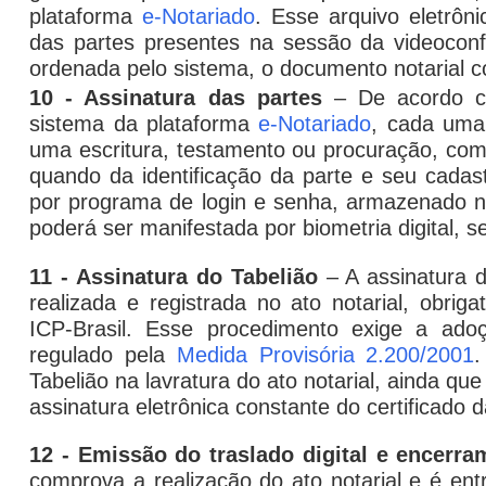
plataforma
e-Notariado
. Esse arquivo eletrôn
das partes presentes na sessão da videoconf
ordenada pelo sistema, o documento notarial co
10 - Assinatura das partes
– De acordo co
sistema da plataforma
e-Notariado
, cada uma 
uma escritura, testamento ou procuração, com o
quando da identificação da parte e seu cadas
por programa de
login
e senha, armazenado n
poderá ser manifestada por biometria digital, s
11 - Assinatura do Tabelião
– A assinatura do
realizada e registrada no ato notarial, obriga
ICP-Brasil. Esse procedimento exige a adoç
regulado pela
Medida Provisória 2.200/2001
.
Tabelião na lavratura do ato notarial, ainda 
assinatura eletrônica constante do certificado d
12 - Emissão do traslado digital e encerra
comprova a realização do ato notarial e é ent