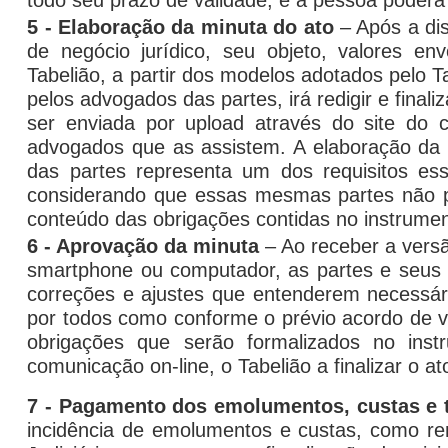
todo seu prazo de validade, e a pessoa poderá u
5 - Elaboração da minuta do ato
– Após a dis
de negócio jurídico, seu objeto, valores e
Tabelião, a partir dos modelos adotados pelo 
pelos advogados das partes, irá redigir e final
ser enviada por
uploa
d através do site do 
advogados que as assistem. A elaboração da 
das partes representa um dos requisitos esse
considerando que essas mesmas partes não p
conteúdo das obrigações contidas no instrument
6 - Aprovação da minuta
– Ao receber a vers
smartphone
ou computador, as partes e seus
correções e ajustes que entenderem necessári
por todos como conforme o prévio acordo de vo
obrigações que serão formalizados no instr
comunicação
on-line
, o Tabelião a finalizar o at
7 - Pagamento dos emolumentos, custas e 
incidência de emolumentos e custas, como r