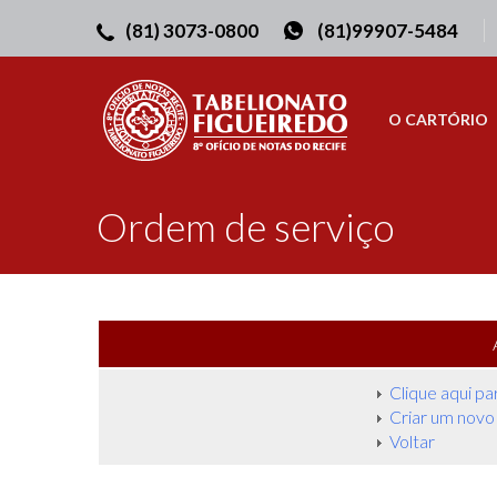
(81) 3073-0800
(81)99907-5484
O CARTÓRIO
Ordem de serviço
Clique aqui pa
Criar um novo
Voltar